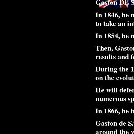
Gaston DE S
In 1846, he 
to take an in
In 1854, he 
Then, Gaston
results and f
During the 1
on the evolu
He will defe
numerous spe
In 1866, he 
Gaston de SA
around the w